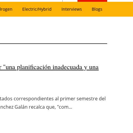
drogen
Electric/Hybrid
Interviews
Blogs
r "una planificación inadecuada y una
ltados correspondientes al primer semestre del
ánchez Galán recalca que, "com...