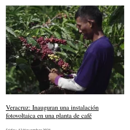
Energy saving
Hydrogen
Electric/Hybrid
Interviews
Blogs
Agenda
Directory
Veracruz: Inauguran una instalación
Jobs
fotovoltaica en una planta de café
About us