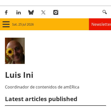
Newslette
Sat, 25 Jul 2026
Home
Panorama
Wind
Solar
Luis Ini
Bioenergy
Coordinador de contenidos de amERica
Other renewables
Latest articles published
Storage