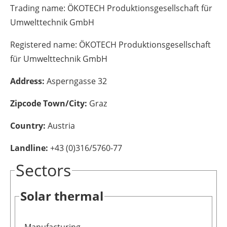
Trading name:
ÖKOTECH Produktionsgesellschaft für
Energy saving
Umwelttechnik GmbH
Hydrogen
Registered name:
ÖKOTECH Produktionsgesellschaft
für Umwelttechnik GmbH
Electric/Hybrid
Address:
Asperngasse 32
Interviews
Zipcode Town/City:
Graz
Blogs
Country:
Austria
Agenda
Landline:
+43 (0)316/5760-77
Sectors
Directory
Solar thermal
Jobs
About us