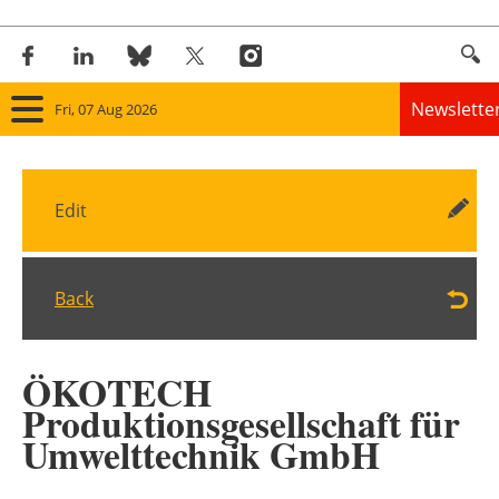
Newslette
Fri, 07 Aug 2026
Home
Edit
Panorama
Wind
Back
Solar
ÖKOTECH
Bioenergy
Produktionsgesellschaft für
Other renewables
Umwelttechnik GmbH
Storage