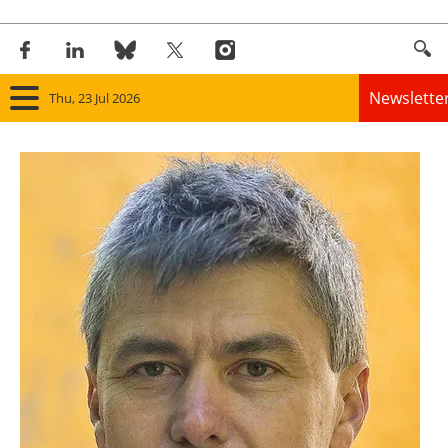
Newslette
Thu, 23 Jul 2026
Home
Panorama
Wind
Solar
Bioenergy
Other renewables
Storage