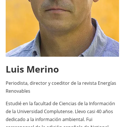
Energy saving
Hydrogen
Electric/Hybrid
Interviews
Luis Merino
Blogs
Agenda
Periodista, director y coeditor de la revista Energías
Renovables
Directory
Estudié en la facultad de Ciencias de la Información
Jobs
de la Universidad Complutense. Llevo casi 40 años
dedicado a la información ambiental. Fui
About us