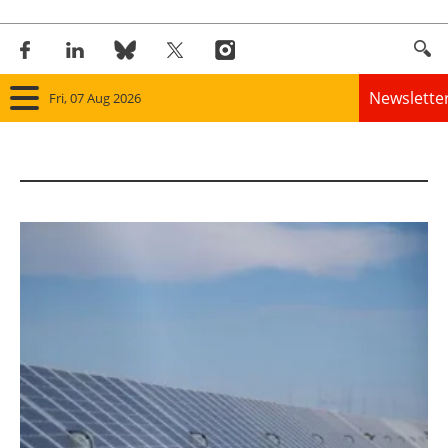
Newslette
Fri, 07 Aug 2026
Home
Panorama
Wind
Solar
Bioenergy
Other renewables
Storage