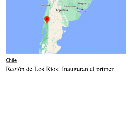
Chile
Región de Los Ríos: Inauguran el primer
invernadero calefaccionado con energía
geotérmica
Tuesday, 08 June 2021
4
5
6
7
8