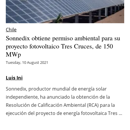
Energy saving
Hydrogen
Chile
Sonnedix obtiene permiso ambiental para su
Electric/Hybrid
proyecto fotovoltaico Tres Cruces, de 150
MWp
Interviews
Tuesday, 10 August 2021
Blogs
Luis Ini
Agenda
Sonnedix, productor mundial de energía solar
Directory
independiente, ha anunciado la obtención de la
Resolución de Calificación Ambiental (RCA) para la
Jobs
ejecución del proyecto de energía fotovoltaica Tres ...
About us