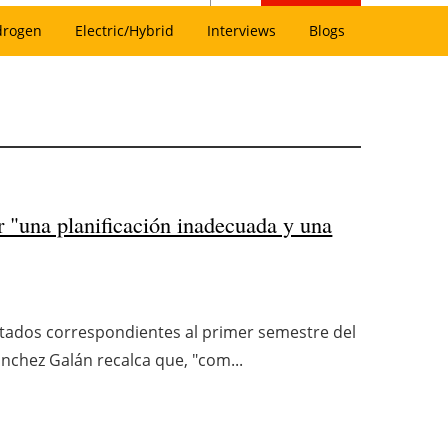
drogen
Electric/Hybrid
Interviews
Blogs
r "una planificación inadecuada y una
ltados correspondientes al primer semestre del
ánchez Galán recalca que, "com...