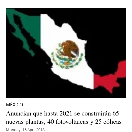
Newsletters
MÉXICO
Anuncian que hasta 2021 se construirán 65
nuevas plantas, 40 fotovoltaicas y 25 eólicas
Monday, 16 April 2018