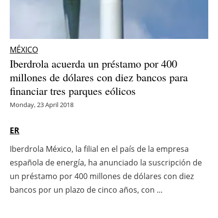
Energy saving
Hydrogen
MÉXICO
Iberdrola acuerda un préstamo por 400
Electric/Hybrid
millones de dólares con diez bancos para
financiar tres parques eólicos
Interviews
Monday, 23 April 2018
Blogs
ER
Agenda
Iberdrola México, la filial en el país de la empresa
Directory
española de energía, ha anunciado la suscripción de
un préstamo por 400 millones de dólares con diez
Jobs
bancos por un plazo de cinco años, con ...
About us