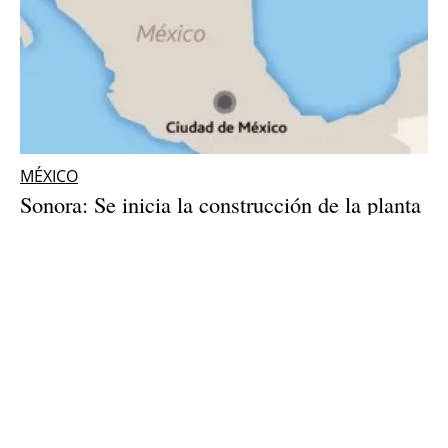
MÉXICO
Sonora: Se inicia la construcción de la planta
fotovoltaica Puerto Libertad, que tendrá 404
MW
Tuesday, 06 February 2018
9
10
11
12
13