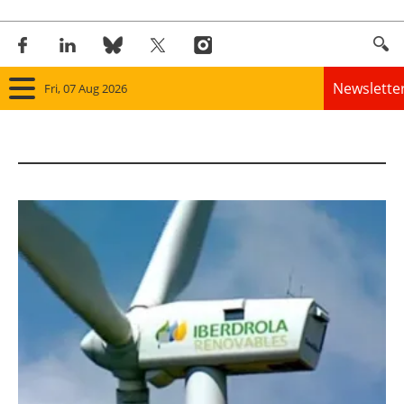
Newslette
Fri, 07 Aug 2026
Home
Panorama
Wind
Solar
Bioenergy
Other renewables
Storage