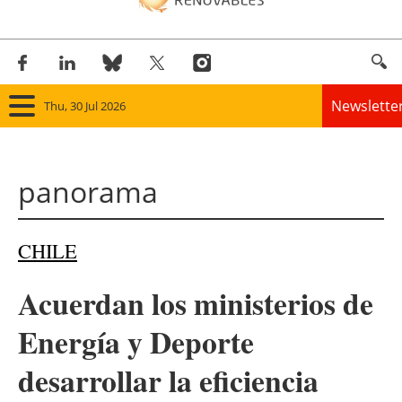
Newslette
Thu, 30 Jul 2026
Home
panorama
Panorama
Wind
CHILE
Solar
Acuerdan los ministerios de
Bioenergy
Energía y Deporte
Other renewables
desarrollar la eficiencia