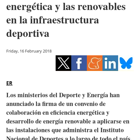
energética y las renovables
Storage
en la infraestructura
Energy saving
deportiva
Hydrogen
Electric/Hybrid
Friday, 16 February 2018
Interviews
Blogs
ER
Los ministerios del Deporte y Energía han
Agenda
anunciado la firma de un convenio de
Directory
colaboración en eficiencia energética y
desarrollo de energía renovable a aplicarse en
Jobs
las instalaciones que administra el Instituto
Nacional de Deportes a lo largo de todo el país.