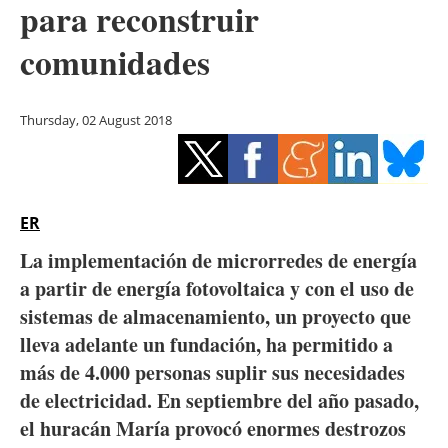
para reconstruir
Storage
comunidades
Energy saving
Hydrogen
Thursday, 02 August 2018
Electric/Hybrid
Interviews
ER
Blogs
La implementación de microrredes de energía
a partir de energía fotovoltaica y con el uso de
Agenda
sistemas de almacenamiento, un proyecto que
lleva adelante un fundación, ha permitido a
Directory
más de 4.000 personas suplir sus necesidades
de electricidad. En septiembre del año pasado,
Jobs
el huracán María provocó enormes destrozos