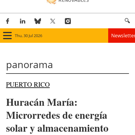
Newslette
Thu, 30 Jul 2026
Home
panorama
Panorama
Wind
PUERTO RICO
Solar
Huracán María:
Bioenergy
Microrredes de energía
Other renewables
solar y almacenamiento